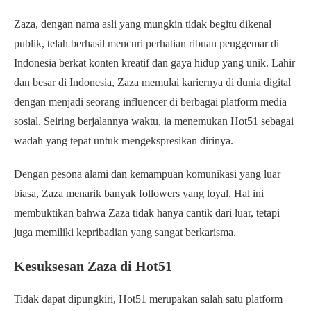
Zaza, dengan nama asli yang mungkin tidak begitu dikenal
publik, telah berhasil mencuri perhatian ribuan penggemar di
Indonesia berkat konten kreatif dan gaya hidup yang unik. Lahir
dan besar di Indonesia, Zaza memulai kariernya di dunia digital
dengan menjadi seorang influencer di berbagai platform media
sosial. Seiring berjalannya waktu, ia menemukan Hot51 sebagai
wadah yang tepat untuk mengekspresikan dirinya.
Dengan pesona alami dan kemampuan komunikasi yang luar
biasa, Zaza menarik banyak followers yang loyal. Hal ini
membuktikan bahwa Zaza tidak hanya cantik dari luar, tetapi
juga memiliki kepribadian yang sangat berkarisma.
Kesuksesan Zaza di Hot51
Tidak dapat dipungkiri, Hot51 merupakan salah satu platform