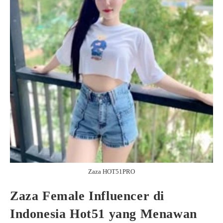
Zaza HOT51PRO
Zaza Female Influencer di
Indonesia Hot51 yang Menawan