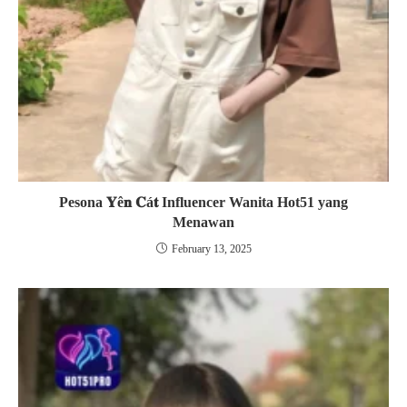
Pesona 𝐘ê𝐧 𝐂á𝐭 Influencer Wanita Hot51 yang
Menawan
February 13, 2025