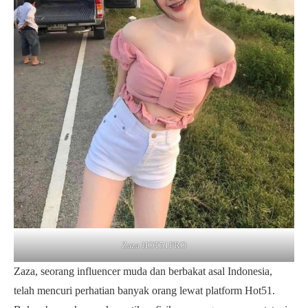
Zaza HOT51PRO
Zaza, seorang influencer muda dan berbakat asal Indonesia,
telah mencuri perhatian banyak orang lewat platform Hot51.