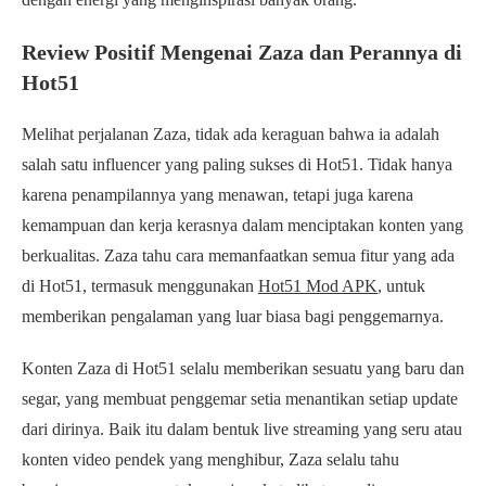
Review Positif Mengenai Zaza dan Perannya di
Hot51
Melihat perjalanan Zaza, tidak ada keraguan bahwa ia adalah
salah satu influencer yang paling sukses di Hot51. Tidak hanya
karena penampilannya yang menawan, tetapi juga karena
kemampuan dan kerja kerasnya dalam menciptakan konten yang
berkualitas. Zaza tahu cara memanfaatkan semua fitur yang ada
di Hot51, termasuk menggunakan
Hot51 Mod APK
, untuk
memberikan pengalaman yang luar biasa bagi penggemarnya.
Konten Zaza di Hot51 selalu memberikan sesuatu yang baru dan
segar, yang membuat penggemar setia menantikan setiap update
dari dirinya. Baik itu dalam bentuk live streaming yang seru atau
konten video pendek yang menghibur, Zaza selalu tahu