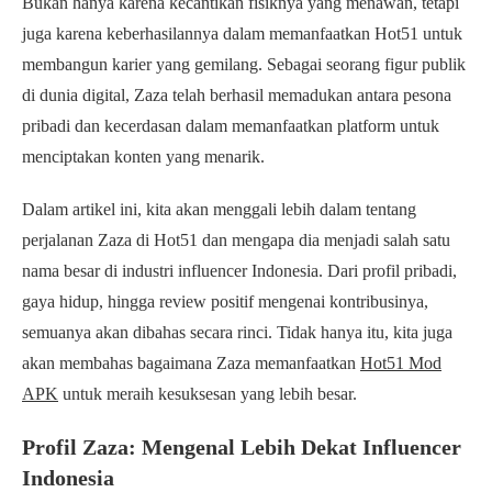
Bukan hanya karena kecantikan fisiknya yang menawan, tetapi
juga karena keberhasilannya dalam memanfaatkan Hot51 untuk
membangun karier yang gemilang. Sebagai seorang figur publik
di dunia digital, Zaza telah berhasil memadukan antara pesona
pribadi dan kecerdasan dalam memanfaatkan platform untuk
menciptakan konten yang menarik.
Dalam artikel ini, kita akan menggali lebih dalam tentang
perjalanan Zaza di Hot51 dan mengapa dia menjadi salah satu
nama besar di industri influencer Indonesia. Dari profil pribadi,
gaya hidup, hingga review positif mengenai kontribusinya,
semuanya akan dibahas secara rinci. Tidak hanya itu, kita juga
akan membahas bagaimana Zaza memanfaatkan
Hot51 Mod
APK
untuk meraih kesuksesan yang lebih besar.
Profil Zaza: Mengenal Lebih Dekat Influencer
Indonesia