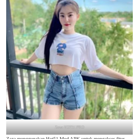
Zaza HOT51PRO
Zaza menggunakan
Hot51 Mod APK
untuk mengakses fitur