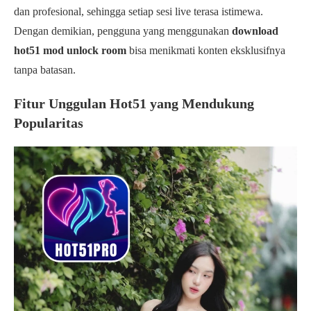
dan profesional, sehingga setiap sesi live terasa istimewa.
Dengan demikian, pengguna yang menggunakan
download
hot51 mod unlock room
bisa menikmati konten eksklusifnya
tanpa batasan.
Fitur Unggulan Hot51 yang Mendukung
Popularitas