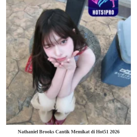
Nathaniel Brooks Cantik Memikat di Hot51 2026