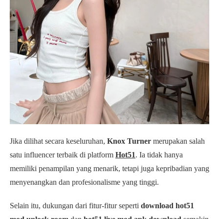
Jika dilihat secara keseluruhan,
Knox Turner
merupakan salah
satu influencer terbaik di platform
Hot51
. Ia tidak hanya
memiliki penampilan yang menarik, tetapi juga kepribadian yang
menyenangkan dan profesionalisme yang tinggi.
Selain itu, dukungan dari fitur-fitur seperti
download hot51