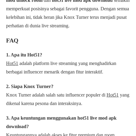
mod unlock room
dan
hot51 live mod apk download
semakin
memperkuat posisinya sebagai favorit pengguna. Dengan semua
kelebihan ini, tidak heran jika Knox Turner terus menjadi pusat
perhatian di dunia live streaming.
FAQ
1. Apa itu Hot51?
Hot51
adalah platform live streaming yang menghadirkan
berbagai influencer menarik dengan fitur interaktif.
2. Siapa Knox Turner?
Knox Turner adalah salah satu influencer populer di
Hot51
yang
dikenal karena pesona dan interaksinya.
3. Apa keuntungan menggunakan hot51 live mod apk
download?
Keuntungannya adalah akses ke fitur premium dan room