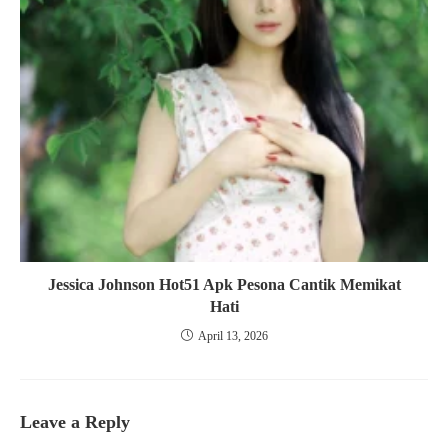
Jessica Johnson Hot51 Apk Pesona Cantik Memikat
Hati
April 13, 2026
Leave a Reply