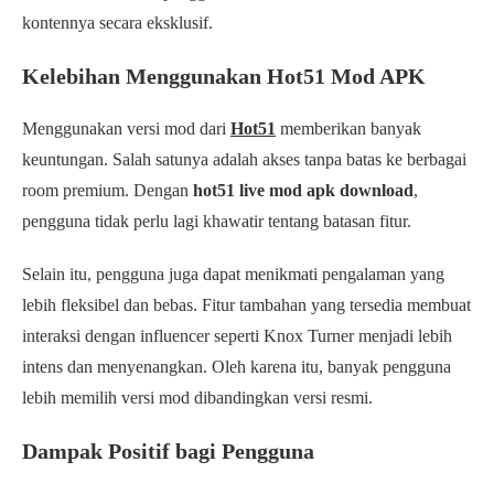
kontennya secara eksklusif.
Kelebihan Menggunakan Hot51 Mod APK
Menggunakan versi mod dari
Hot51
memberikan banyak
keuntungan. Salah satunya adalah akses tanpa batas ke berbagai
room premium. Dengan
hot51 live mod apk download
,
pengguna tidak perlu lagi khawatir tentang batasan fitur.
Selain itu, pengguna juga dapat menikmati pengalaman yang
lebih fleksibel dan bebas. Fitur tambahan yang tersedia membuat
interaksi dengan influencer seperti Knox Turner menjadi lebih
intens dan menyenangkan. Oleh karena itu, banyak pengguna
lebih memilih versi mod dibandingkan versi resmi.
Dampak Positif bagi Pengguna