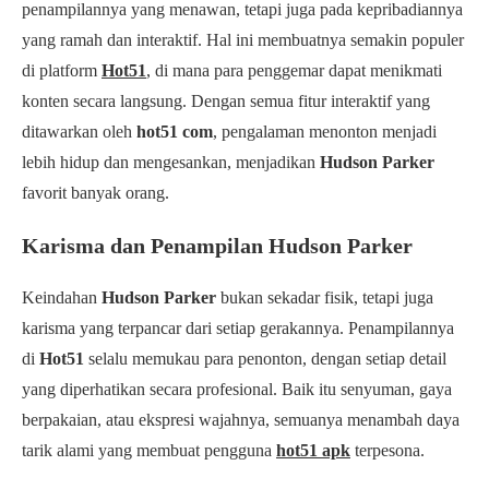
penampilannya yang menawan, tetapi juga pada kepribadiannya
yang ramah dan interaktif. Hal ini membuatnya semakin populer
di platform
Hot51
, di mana para penggemar dapat menikmati
konten secara langsung. Dengan semua fitur interaktif yang
ditawarkan oleh
hot51 com
, pengalaman menonton menjadi
lebih hidup dan mengesankan, menjadikan
Hudson Parker
favorit banyak orang.
Karisma dan Penampilan Hudson Parker
Keindahan
Hudson Parker
bukan sekadar fisik, tetapi juga
karisma yang terpancar dari setiap gerakannya. Penampilannya
di
Hot51
selalu memukau para penonton, dengan setiap detail
yang diperhatikan secara profesional. Baik itu senyuman, gaya
berpakaian, atau ekspresi wajahnya, semuanya menambah daya
tarik alami yang membuat pengguna
hot51 apk
terpesona.