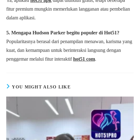
Ya, aplikasi
hot51 apk
dapat diunduh gratis, tetapi beberapa
fitur premium mungkin memerlukan langganan atau pembelian
dalam aplikasi.
5. Mengapa Hudson Parker begitu populer di Hot51?
Popularitasnya berasal dari penampilan menawan, karisma yang
kuat, dan kemampuan untuk berinteraksi langsung dengan
penggemar melalui fitur interaktif
hot51 com
.
YOU MIGHT ALSO LIKE