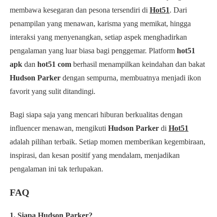
membawa kesegaran dan pesona tersendiri di
Hot51
. Dari
penampilan yang menawan, karisma yang memikat, hingga
interaksi yang menyenangkan, setiap aspek menghadirkan
pengalaman yang luar biasa bagi penggemar. Platform
hot51
apk
dan
hot51 com
berhasil menampilkan keindahan dan bakat
Hudson Parker
dengan sempurna, membuatnya menjadi ikon
favorit yang sulit ditandingi.
Bagi siapa saja yang mencari hiburan berkualitas dengan
influencer menawan, mengikuti
Hudson Parker
di
Hot51
adalah pilihan terbaik. Setiap momen memberikan kegembiraan,
inspirasi, dan kesan positif yang mendalam, menjadikan
pengalaman ini tak terlupakan.
FAQ
1. Siapa Hudson Parker?