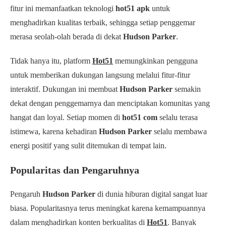
fitur ini memanfaatkan teknologi
hot51 apk
untuk
menghadirkan kualitas terbaik, sehingga setiap penggemar
merasa seolah-olah berada di dekat
Hudson Parker
.
Tidak hanya itu, platform
Hot51
memungkinkan pengguna
untuk memberikan dukungan langsung melalui fitur-fitur
interaktif. Dukungan ini membuat
Hudson Parker
semakin
dekat dengan penggemarnya dan menciptakan komunitas yang
hangat dan loyal. Setiap momen di
hot51 com
selalu terasa
istimewa, karena kehadiran
Hudson Parker
selalu membawa
energi positif yang sulit ditemukan di tempat lain.
Popularitas dan Pengaruhnya
Pengaruh
Hudson Parker
di dunia hiburan digital sangat luar
biasa. Popularitasnya terus meningkat karena kemampuannya
dalam menghadirkan konten berkualitas di
Hot51
. Banyak