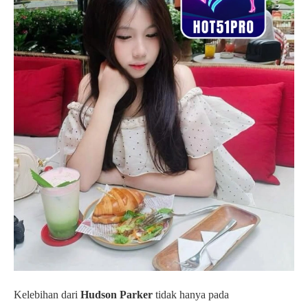
Kelebihan dari
Hudson Parker
tidak hanya pada