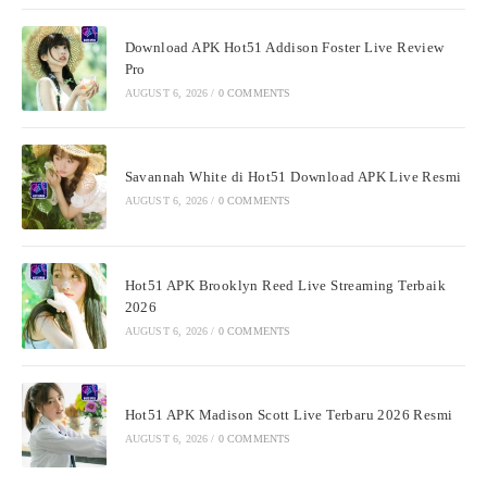
Download APK Hot51 Addison Foster Live Review
Pro
AUGUST 6, 2026
/
0 COMMENTS
Savannah White di Hot51 Download APK Live Resmi
AUGUST 6, 2026
/
0 COMMENTS
Hot51 APK Brooklyn Reed Live Streaming Terbaik
2026
AUGUST 6, 2026
/
0 COMMENTS
Hot51 APK Madison Scott Live Terbaru 2026 Resmi
AUGUST 6, 2026
/
0 COMMENTS