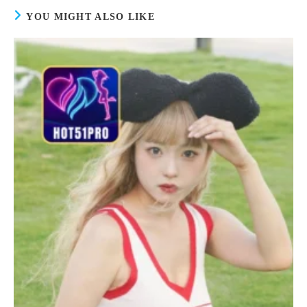
YOU MIGHT ALSO LIKE