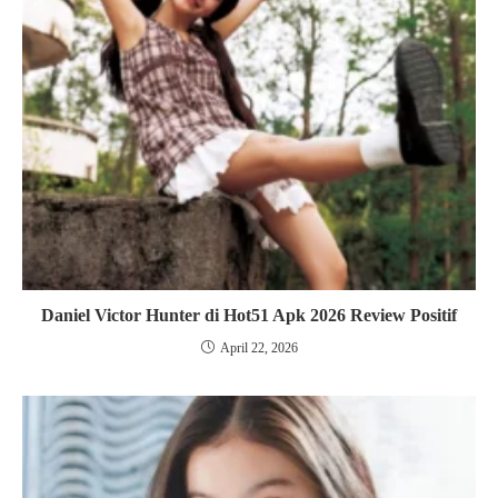
Daniel Victor Hunter di Hot51 Apk 2026 Review Positif
April 22, 2026