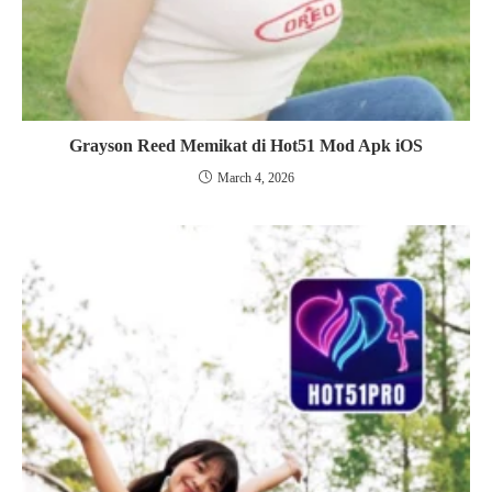
Grayson Reed Memikat di Hot51 Mod Apk iOS
March 4, 2026