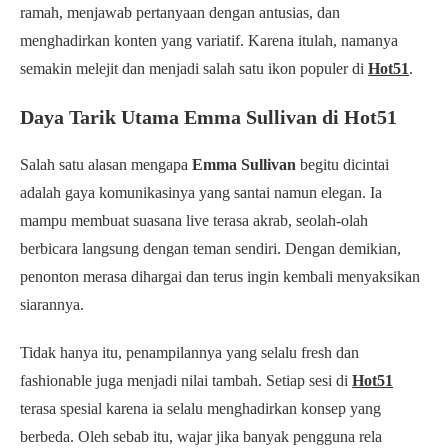
ramah, menjawab pertanyaan dengan antusias, dan
menghadirkan konten yang variatif. Karena itulah, namanya
semakin melejit dan menjadi salah satu ikon populer di
Hot51
.
Daya Tarik Utama Emma Sullivan di Hot51
Salah satu alasan mengapa
Emma Sullivan
begitu dicintai
adalah gaya komunikasinya yang santai namun elegan. Ia
mampu membuat suasana live terasa akrab, seolah-olah
berbicara langsung dengan teman sendiri. Dengan demikian,
penonton merasa dihargai dan terus ingin kembali menyaksikan
siarannya.
Tidak hanya itu, penampilannya yang selalu fresh dan
fashionable juga menjadi nilai tambah. Setiap sesi di
Hot51
terasa spesial karena ia selalu menghadirkan konsep yang
berbeda. Oleh sebab itu, wajar jika banyak pengguna rela