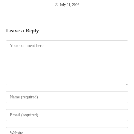
July 21, 2026
Leave a Reply
Comment
Enter
your
name
Enter
or
your
username
email
Enter
to