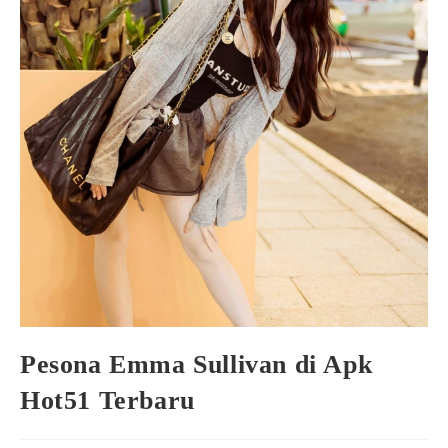
Pesona Emma Sullivan di Apk
Hot51 Terbaru