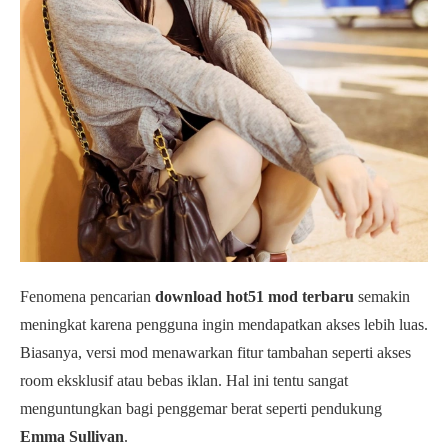
Fenomena pencarian
download hot51 mod terbaru
semakin
meningkat karena pengguna ingin mendapatkan akses lebih luas.
Biasanya, versi mod menawarkan fitur tambahan seperti akses
room eksklusif atau bebas iklan. Hal ini tentu sangat
menguntungkan bagi penggemar berat seperti pendukung
Emma Sullivan
.