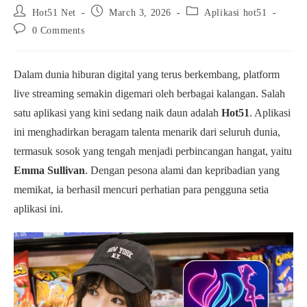
Post
Post
Post
Hot51 Net
March 3, 2026
Aplikasi hot51
author:
published:
category:
Post
0 Comments
comments:
Dalam dunia hiburan digital yang terus berkembang, platform
live streaming semakin digemari oleh berbagai kalangan. Salah
satu aplikasi yang kini sedang naik daun adalah
Hot51
. Aplikasi
ini menghadirkan beragam talenta menarik dari seluruh dunia,
termasuk sosok yang tengah menjadi perbincangan hangat, yaitu
Emma Sullivan
. Dengan pesona alami dan kepribadian yang
memikat, ia berhasil mencuri perhatian para pengguna setia
aplikasi ini.