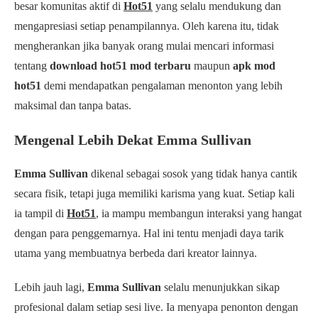
besar komunitas aktif di
Hot51
yang selalu mendukung dan
mengapresiasi setiap penampilannya. Oleh karena itu, tidak
mengherankan jika banyak orang mulai mencari informasi
tentang
download hot51 mod terbaru
maupun
apk mod
hot51
demi mendapatkan pengalaman menonton yang lebih
maksimal dan tanpa batas.
Mengenal Lebih Dekat Emma Sullivan
Emma Sullivan
dikenal sebagai sosok yang tidak hanya cantik
secara fisik, tetapi juga memiliki karisma yang kuat. Setiap kali
ia tampil di
Hot51
, ia mampu membangun interaksi yang hangat
dengan para penggemarnya. Hal ini tentu menjadi daya tarik
utama yang membuatnya berbeda dari kreator lainnya.
Lebih jauh lagi,
Emma Sullivan
selalu menunjukkan sikap
profesional dalam setiap sesi live. Ia menyapa penonton dengan