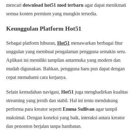
mencari
download hot51 mod terbaru
agar dapat menikmati
semua konten premium yang mungkin tersedia.
Keunggulan Platform Hot51
Sebagai platform hiburan,
Hot51
menawarkan berbagai fitur
unggulan yang membuat pengalaman pengguna semakin seru.
Aplikasi ini memiliki tampilan antarmuka yang modern dan
mudah digunakan. Bahkan, pengguna baru pun dapat dengan
cepat memahami cara kerjanya.
Selain kemudahan navigasi,
Hot51
juga menghadirkan kualitas
streaming yang jernih dan stabil. Hal ini tentu mendukung
performa para kreator seperti
Emma Sullivan
agar tampil
maksimal. Dengan koneksi yang baik, interaksi antara kreator
dan penonton berjalan tanpa hambatan.