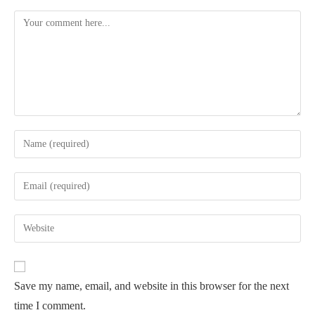
Comment
Enter
your
name
Enter
or
your
username
email
Enter
to
address
your
comment
to
website
comment
URL
Save my name, email, and website in this browser for the next
(optional)
time I comment.