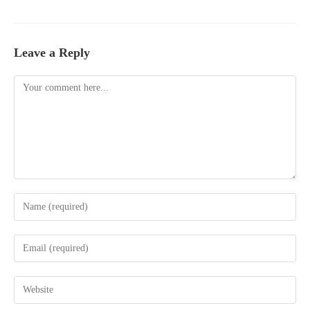
Leave a Reply
Comment
Enter
your
name
Enter
or
your
username
email
Enter
to
address
your
comment