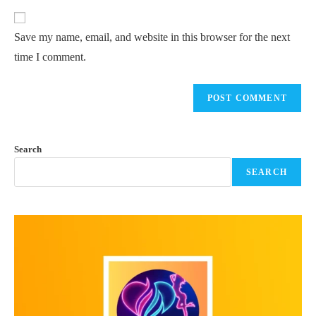
to
website
comment
URL
Save my name, email, and website in this browser for the next
(optional)
time I comment.
Search
SEARCH