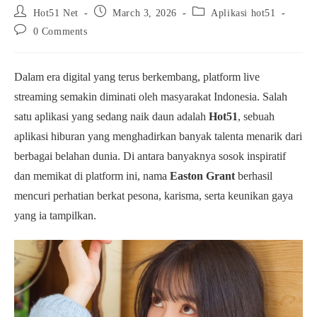
Post
Post
Post
Hot51 Net
March 3, 2026
Aplikasi hot51
author:
published:
category:
Post
0 Comments
comments:
Dalam era digital yang terus berkembang, platform live
streaming semakin diminati oleh masyarakat Indonesia. Salah
satu aplikasi yang sedang naik daun adalah
Hot51
, sebuah
aplikasi hiburan yang menghadirkan banyak talenta menarik dari
berbagai belahan dunia. Di antara banyaknya sosok inspiratif
dan memikat di platform ini, nama
Easton Grant
berhasil
mencuri perhatian berkat pesona, karisma, serta keunikan gaya
yang ia tampilkan.